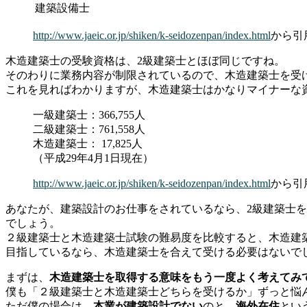
建築設備士
http://www.jaeic.or.jp/shiken/k-seidozenpan/index.html
から引
木造建築士の受験資格は、2級建築士とほぼ同じですね。
そのわりに業務内容が制限されているので、木造建築士を受
これを見ればわかりますが、木造建築士はかなりマイナーな
一級建築士：366,755人
二級建築士：761,558人
木造建築士： 17,825人
（平成29年4月1日現在）
http://www.jaeic.or.jp/shiken/k-seidozenpan/index.html
から引
あなたが、建築設計のお仕事をされているなら、2級建築士
でしょう。
２級建築士と木造建築士試験の難易度を比較すると、木造建
目指しているなら、木造建築士を合えて受ける必要はないで
まずは、
木造建築士を取得する意味をもう一度よく考えてみ
僕も「２級建築士と木造建築士どちらを受けるか」ずっと悩
ただ僕の場合は、
本業が建築設計でない
のと、
海外在住
とい