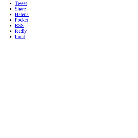
Tweet
Share
Hatena
Pocket
RSS
feedly
Pin it