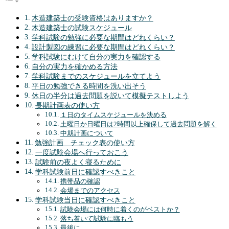
木造建築士の受験資格はありますか？
木造建築士の試験スケジュール
学科試験の勉強に必要な期間はどれくらい？
設計製図の練習に必要な期間はどれくらい？
学科試験にむけて自分の実力を確認する
自分の実力を確かめる方法
学科試験までのスケジュールを立てよう
平日の勉強できる時間を洗い出そう
休日の半分は過去問題を説いて模擬テストしよう
長期計画表の使い方
１日のタイムスケジュールを決める
土曜日か日曜日は2時間以上確保して過去問題を解く
中期計画について
勉強計画 チェック表の使い方
一度試験会場へ行っておこう
試験前の夜よく寝るために
学科試験前日に確認すべきこと
携帯品の確認
会場までのアクセス
学科試験当日に確認すべきこと
試験会場には何時に着くのがベストか？
落ち着いて試験に臨もう
最後に