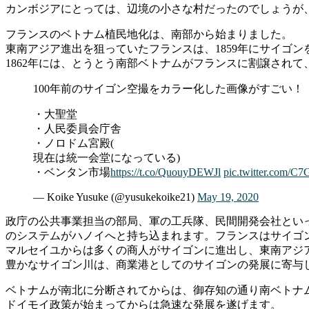
カンボジアにとっては、辺境の小さな村だったのでしょうが
フランスのベトナム植民地化は、南部から始まりました。
東南アジア進出を狙っていたフランスは、1859年にサイゴン
1862年には、とうとう南部ベトナムがフランスに割譲され
100年前のサイゴン空撮をカラー化した画像がすごい！
・大聖堂
・人民委員会庁舎
・ノロドム宮殿(
現在は統一会堂になっている)
・ベンタン市場
https://t.co/QuouyDEWJl
pic.twitter.com/
— Koike Yusuke (@yusukekoike21)
May 19, 2020
政庁の公共事業担当の部局、軍の工兵隊、民間開発会社とい
のシステムがハノイへと持ち込まれます。フランスはサイゴ
マルセイユからは多くの商人がサイゴンに進出し、東南アジ
豊かなサイゴン川は、商業港としてのサイゴンの発展に寄与
ベトナムが南北に分断されてからは、御存知の通り南ベトナ
ドイモイ政策が始まってからは急速な発展を遂げます。