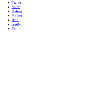
Tweet
Share
Hatena
Pocket
RSS
feedly
Pin it