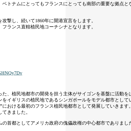
、ベトナムにとってもフランスにとっても南部の重要な拠点と
を攻撃し、続いて1860年に開港宣言をします。
て、フランス直轄植民地コーチシナとなります。
C7GHNQy7Dv
った、植民地都市の開発を担う主体がサイゴンを基盤に活動を
ンをイギリスの植民地であるシンガポールをモデル都市として
アにおける最初のフランス植民地都市として発展していきます
してきました。
ムの首都としてアメリカ政府の傀儡政権の中心都市でありまし