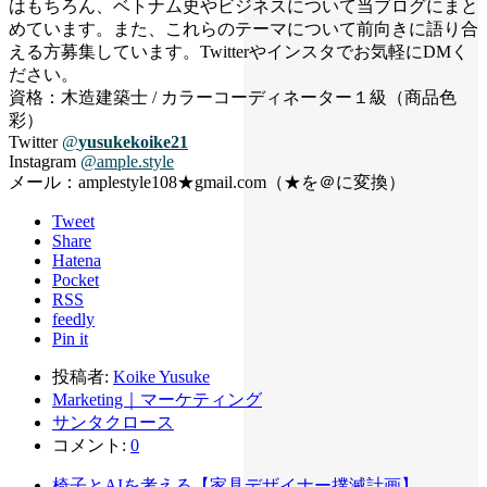
はもちろん、ベトナム史やビジネスについて当ブログにまと
めています。また、これらのテーマについて前向きに語り合
える方募集しています。Twitterやインスタでお気軽にDMく
ださい。
資格：木造建築士 / カラーコーディネーター１級（商品色
彩）
Twitter
@
yusukekoike21
Instagram
@ample.style
メール：amplestyle108★gmail.com（★を＠に変換）
Tweet
Share
Hatena
Pocket
RSS
feedly
Pin it
投稿者:
Koike Yusuke
Marketing｜マーケティング
サンタクロース
コメント:
0
椅子とAIを考える【家具デザイナー撲滅計画】