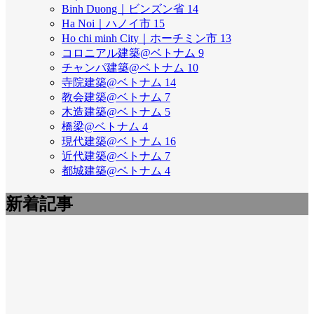
Binh Duong｜ビンズン省
14
Ha Noi｜ハノイ市
15
Ho chi minh City｜ホーチミン市
13
コロニアル建築@ベトナム
9
チャンパ建築@ベトナム
10
寺院建築@ベトナム
14
教会建築@ベトナム
7
木造建築@ベトナム
5
橋梁@ベトナム
4
現代建築@ベトナム
16
近代建築@ベトナム
7
都城建築@ベトナム
4
新着記事