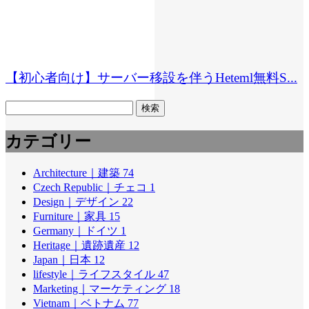
【初心者向け】サーバー移設を伴うHeteml無料S...
検
索:
カテゴリー
Architecture｜建築
74
Czech Republic｜チェコ
1
Design｜デザイン
22
Furniture｜家具
15
Germany｜ドイツ
1
Heritage｜遺跡遺産
12
Japan｜日本
12
lifestyle｜ライフスタイル
47
Marketing｜マーケティング
18
Vietnam｜ベトナム
77