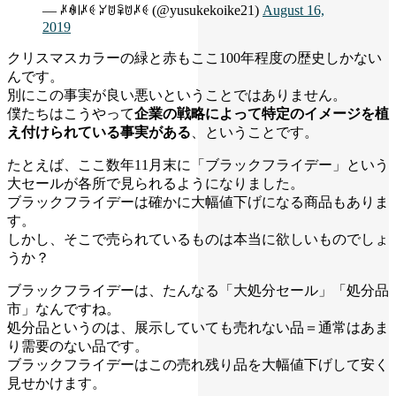
— ꈵꊿ꒐ꈵꑀ ꐔꌈꈜꌈꈵꑀ (@yusukekoike21)
August 16,
2019
クリスマスカラーの緑と赤もここ100年程度の歴史しかない
んです。
別にこの事実が良い悪いということではありません。
僕たちはこうやって
企業の戦略によって特定のイメージを植
え付けられている事実がある
、ということです。
たとえば、ここ数年11月末に「ブラックフライデー」という
大セールが各所で見られるようになりました。
ブラックフライデーは確かに大幅値下げになる商品もありま
す。
しかし、そこで売られているものは本当に欲しいものでしょ
うか？
ブラックフライデーは、たんなる「大処分セール」「処分品
市」なんですね。
処分品というのは、展示していても売れない品＝通常はあま
り需要のない品です。
ブラックフライデーはこの売れ残り品を大幅値下げして安く
見せかけます。