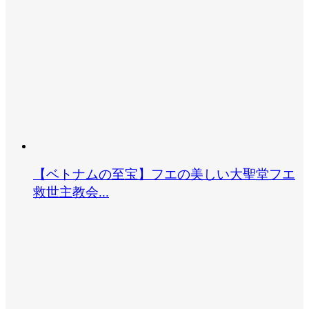
【ベトナムの至宝】フエの美しい大聖堂フエ
救世主教会...