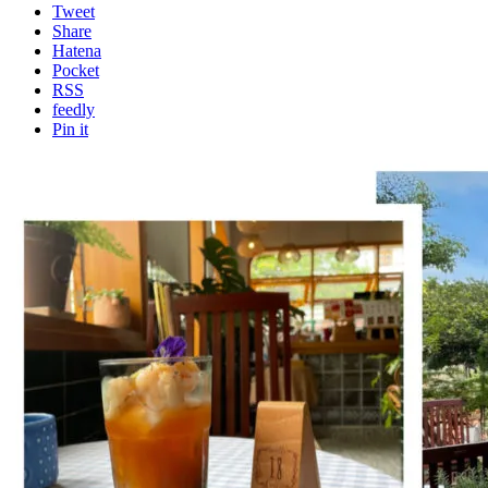
Tweet
Share
Hatena
Pocket
RSS
feedly
Pin it