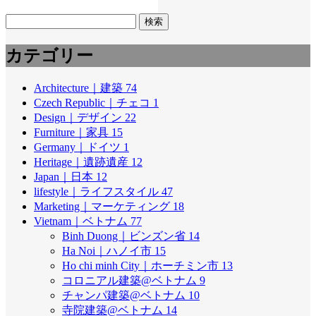
検
索:
カテゴリー
Architecture｜建築
74
Czech Republic｜チェコ
1
Design｜デザイン
22
Furniture｜家具
15
Germany｜ドイツ
1
Heritage｜遺跡遺産
12
Japan｜日本
12
lifestyle｜ライフスタイル
47
Marketing｜マーケティング
18
Vietnam｜ベトナム
77
Binh Duong｜ビンズン省
14
Ha Noi｜ハノイ市
15
Ho chi minh City｜ホーチミン市
13
コロニアル建築@ベトナム
9
チャンパ建築@ベトナム
10
寺院建築@ベトナム
14