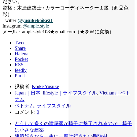
ださい。
資格：木造建築士 / カラーコーディネーター１級（商品色
彩）
Twitter
@
yusukekoike21
Instagram
@ample.style
メール：amplestyle108★gmail.com（★を＠に変換）
Tweet
Share
Hatena
Pocket
RSS
feedly
Pin it
投稿者:
Koike Yusuke
Japan｜日本
,
lifestyle｜ライフスタイル
,
Vietnam｜ベト
ナム
ベトナム
,
ライフスタイル
コメント:
0
どうして多くの建築家が椅子に魅了されるのか 椅子
は小さな建築
建築好きなら一生に一度は行きたい明治村