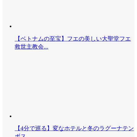
【ベトナムの至宝】フエの美しい大聖堂フエ
救世主教会...
【4分で巡る】変なホテルと冬のラグーナテン
ボス