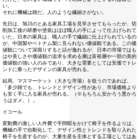
い。
それに機械は雑だ。人のような繊細さがない。
先日は、旭川のとある家具工場を見学させてもらったが、切
削加工後の研磨や塗装はほぼ職人の手によって仕上げられて
いた。日本の家具は、職人の手で繊細に仕上げられているの
が、中国製やベトナム製に見られない価値観である。この価
値観について深堀りすると話が逸れるが、日本の市場ではも
はや美しさや価値観の追求を求める層は富裕層や一部の美的
価値観の強い人のみであり、大きな需要としては安価でトレ
ンドに乗ったデザインの家具が売れる。
結局、マスマーケット（大きな市場）を狙うのであれば、
「多少雑でも、トレンドとデザイン性があり、市場価格より
も安く手に入る家具が売れる。（※もちろん安かろう悪かろ
うはダメ。）」
イコール
変動費の激しい人件費で手間暇をかけて椅子を作るよりは、
機械の手で自動化して、デザイン性とトレンドを取り入れた
椅子を生産するのが、大量生産を主体とする工場としてはあ