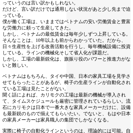
っていうのは言い訳かもしれない。
だけど、言い訳だけでは通用しない状況があと少し先まで迫
っている。
僕が働く工場は、いままではベトナムの安い労働賃金と豊富
な労働力に頼って生産してきた。
しかし、ベトナムの最低賃金は毎年少しずつ上昇している。
そんなことは、10年以上も前からわかっていた。だから、
日々生産性を上げる改善活動を行うし、毎年機械設備に投資
している。ラインの機械化そして省人化が課題だ。
しかし、工場の最新鋭化は、旗振り役のパワーと推進力がな
いと難しい。
ベトナムはもちろん、タイや中国、日本の家具工場を見学さ
せてもらったことがあるが、椅子の生産ラインが自動化され
ている工場は見たことがない。
聞く話によれば、カリモクの工場は最新の機械が導入され
て、タイムスケジュールも厳密に管理されているらしい。流
石にカリモクは日本で一番大きな家具メーカーだけに、設備
も最新鋭のもので揃えてもらいたい。でないと、もはや日本
の家具メーカーは家具職人の集団でしかなくなる。
実際に椅子の自動化ラインというのは、理論的には可能。自