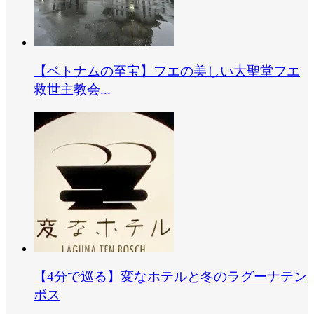
【ベトナムの至宝】フエの美しい大聖堂フエ
救世主教会...
【4分で巡る】変なホテルと冬のラグーナテン
ボス