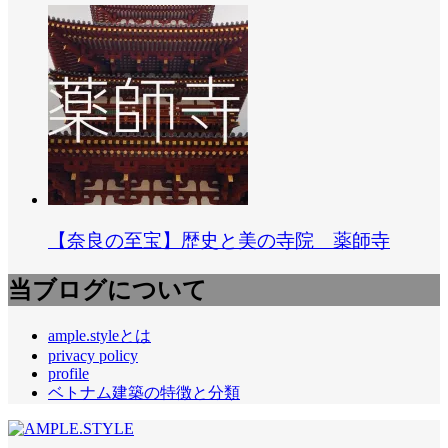
【奈良の至宝】歴史と美の寺院 薬師寺
当ブログについて
ample.styleとは
privacy policy
profile
ベトナム建築の特徴と分類