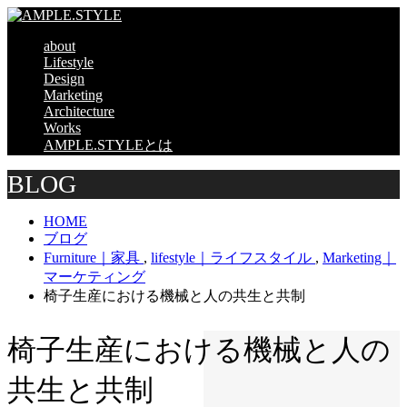
about
Lifestyle
Design
Marketing
Architecture
Works
AMPLE.STYLEとは
BLOG
HOME
ブログ
Furniture｜家具
,
lifestyle｜ライフスタイル
,
Marketing｜
マーケティング
椅子生産における機械と人の共生と共制
椅子生産における機械と人の
共生と共制