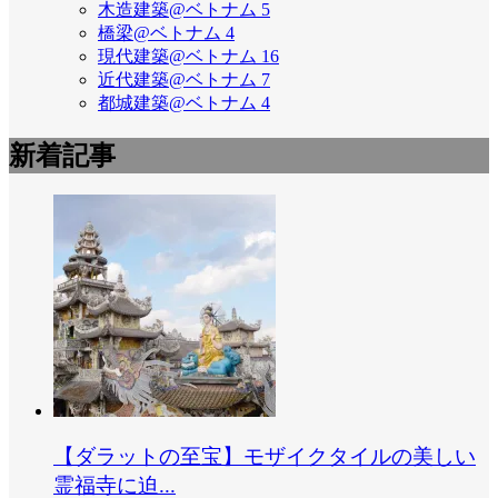
木造建築@ベトナム
5
橋梁@ベトナム
4
現代建築@ベトナム
16
近代建築@ベトナム
7
都城建築@ベトナム
4
新着記事
【ダラットの至宝】モザイクタイルの美しい
霊福寺に迫...