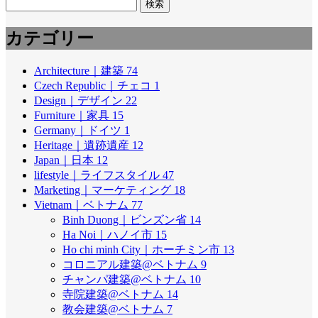
検
索:
カテゴリー
Architecture｜建築
74
Czech Republic｜チェコ
1
Design｜デザイン
22
Furniture｜家具
15
Germany｜ドイツ
1
Heritage｜遺跡遺産
12
Japan｜日本
12
lifestyle｜ライフスタイル
47
Marketing｜マーケティング
18
Vietnam｜ベトナム
77
Binh Duong｜ビンズン省
14
Ha Noi｜ハノイ市
15
Ho chi minh City｜ホーチミン市
13
コロニアル建築@ベトナム
9
チャンパ建築@ベトナム
10
寺院建築@ベトナム
14
教会建築@ベトナム
7