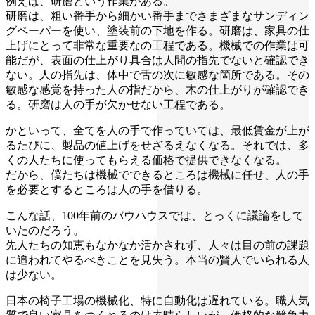
例えば、研磨という作業がある。
研磨は、粗い番手から細かい番手までさまざまなサンディン
グペーパーを使い、塗装前の下地を作る。研磨は、家具の仕
上げにとって非常な重要なの工程である。機械での作業は可
能だが、表面の仕上がり具合は人間の指先でないと確認でき
ない。人の指先は、体中で舌の次に敏感な箇所である。その
敏感な感覚を持った人の指だから、木の仕上がりが確認でき
る。研磨は人の手が欠かせない工程である。
かといって、全てを人の手で作っていては、最低賃金が上が
るたびに、製品の値上げをせざるえなくなる。それでは、多
くの人たちに使ってもらえる価格で提供できなくなる。
だから、僕たちは機械でできるところは機械に任せ、人の手
を必要とするところは人の手を借りる。
こんな話、100年前のバウハウスでは、とっくに議論をして
いたのだろう。
先人たちの知恵もなかなか活かされず、人々は目の前の課題
に追われてやるべきことを見失う。本当の賢人でいられる人
は少ない。
日本の椅子工場の機械化、特に自動化は遅れている。職人気