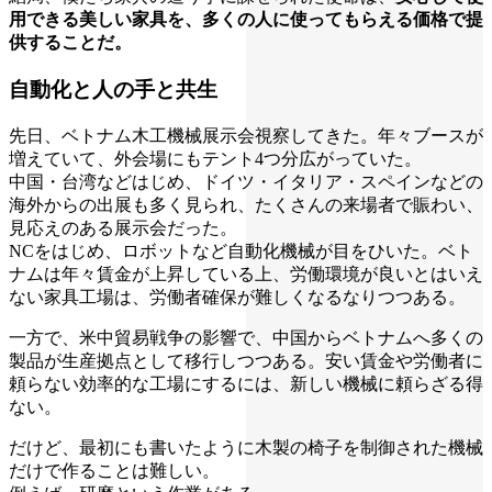
用できる美しい家具を、多くの人に使ってもらえる価格で提
供することだ。
自動化と人の手と共生
先日、ベトナム木工機械展示会視察してきた。年々ブースが
増えていて、外会場にもテント4つ分広がっていた。
中国・台湾などはじめ、ドイツ・イタリア・スペインなどの
海外からの出展も多く見られ、たくさんの来場者で賑わい、
見応えのある展示会だった。
NCをはじめ、ロボットなど自動化機械が目をひいた。ベト
ナムは年々賃金が上昇している上、労働環境が良いとはいえ
ない家具工場は、労働者確保が難しくなるなりつつある。
一方で、米中貿易戦争の影響で、中国からベトナムへ多くの
製品が生産拠点として移行しつつある。安い賃金や労働者に
頼らない効率的な工場にするには、新しい機械に頼らざる得
ない。
だけど、最初にも書いたように木製の椅子を制御された機械
だけで作ることは難しい。