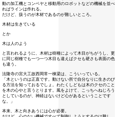
動の加工機とコンベヤと移動用のロボットなどの機械を並べ
ればラインは作れる。
だけど、扱うのが木材であるのが難しいところ。
木材は生きている
とか
木は人のよう
と言われるように、木材は樹種によって木目がちがうし、更
に同じ樹種でも一つ一つ木目も違えばクセも硬さも表面の色
も違う。
法隆寺の宮大工故西岡常一棟梁は、こういっている。
「木というのは正直です。動けない所で自分なりに生きのび
る方法を知っておるでしょ。わたくしどもは木のクセのこと
を木の心やと言うとります。風をよけて、こっちへねじろう
としているのが、神経はないけど心があるということです
な。」
本来、木と向きあうには心が必要。
だけど、心のない機械ですべて制御しようとするのは難し