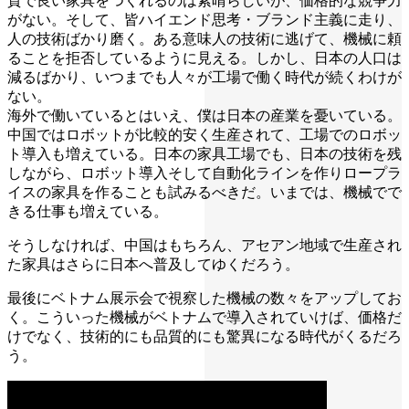
質で良い家具をつくれるのは素晴らしいが、価格的な競争力
がない。そして、皆ハイエンド思考・ブランド主義に走り、
人の技術ばかり磨く。ある意味人の技術に逃げて、機械に頼
ることを拒否しているように見える。しかし、日本の人口は
減るばかり、いつまでも人々が工場で働く時代が続くわけが
ない。
海外で働いているとはいえ、僕は日本の産業を憂いている。
中国ではロボットが比較的安く生産されて、工場でのロボッ
ト導入も増えている。日本の家具工場でも、日本の技術を残
しながら、ロボット導入そして自動化ラインを作りロープラ
イスの家具を作ることも試みるべきだ。いまでは、機械でで
きる仕事も増えている。
そうしなければ、中国はもちろん、アセアン地域で生産され
た家具はさらに日本へ普及してゆくだろう。
最後にベトナム展示会で視察した機械の数々をアップしてお
く。こういった機械がベトナムで導入されていけば、価格だ
けでなく、技術的にも品質的にも驚異になる時代がくるだろ
う。