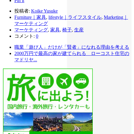
Pin it
投稿者:
Koike Yusuke
Furniture｜家具
,
lifestyle｜ライフスタイル
,
Marketing｜
マーケティング
マーケティング
,
家具
,
椅子
,
生産
コメント:
0
職業「遊び人」だけが「賢者」になれる理由を考える
2000万円で最高の家が建てられる ローコスト住宅の
マドリヤ...