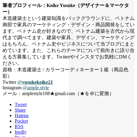
筆者プロフィール：Koike Yusuke（デザイナー＆マーケタ
ー）
木造建築士という建築知識をバックグラウンドに、ベトナム
南部で家具のマーケティング・デザイン・商品開発をしてい
ます。ベトナム史が好きなので、ベトナム建築を古代から現
代まで調べてます。建築や家具、デザイン、マーケティング
はもちろん、ベトナム史やビジネスについて当ブログにまと
めています。また、これらのテーマについて前向きに語り合
える方募集しています。Twitterやインスタでお気軽にDMく
ださい。
資格：木造建築士 / カラーコーディネーター１級（商品色
彩）
Twitter
@
yusukekoike21
Instagram
@ample.style
メール：amplestyle108★gmail.com（★を＠に変換）
Tweet
Share
Hatena
Pocket
RSS
feedly