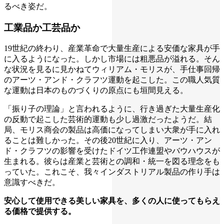
るべき姿だ。
工業品か工芸品か
19世紀の終わり、産業革命で大量生産による安価な家具が手
に入るようになった。しかし市場には粗悪品が溢れる。そん
な状況を見るに見かねてウィリアム・モリスが、手仕事回帰
のアーツ・アンド・クラフツ運動を起こした。この職人気質
な運動は日本のものづくりの原点にも垣間見える。
「振り子の理論」と言われるように、行き過ぎた大量生産化
の反動で起こした芸術的運動も少し過激だったようだ。結
局、モリス商会の製品は高価になってしまい大衆が手に入れ
ることは難しかった。その後20世紀に入り、アーツ・アン
ド・クラフツの影響を受けたドイツ工作連盟やバウハウスが
生まれる。彼らは産業と芸術との調和・統一を図る理念をも
っていた。これこそ、我々インダストリアル製品の作り手は
意識すべきだ。
安心して使用できる美しい家具を、多くの人に使ってもらえ
る価格で提供する。