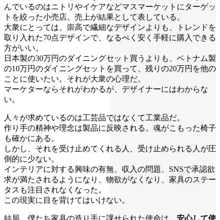
んでいるのはニトリやイケアなどマスマーケットにターゲッ
トを絞った小売店。売上が結果として表している。
大衆にとっては、崇高で繊細なデザインよりも、トレンドを
取り入れた70点デザインで、なるべく安く手軽に購入できる
方がいい。
日本製の30万円のダイニングセット買うよりも、ベトナム製
の10万円のダイニングセットを買って、残りの20万円を他の
ことに使いたい。それが大衆の心理だ。
マーケターならそれがわかるが、デザイナーにはわからな
い。
人々が求めているのは工芸品ではなくて工業品だ。
作り手の精神や理念は製品に反映される。魂がこもった椅子
も確かにある。
しかし、それを受け止めてくれる人、受け止められる人が圧
倒的に少ない。
インテリアに対する興味の有無、収入の問題、SNSで承認欲
求が満たされるようになり、物欲がなくなり、家具のステー
タスも注目されなくなった。
この現実に目を背けてはいけない。
結局、僕たち家具の造り手に課せられた使命は、
安心して使