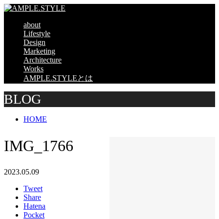
about
Lifestyle
Design
Marketing
Architecture
Works
AMPLE.STYLEとは
BLOG
HOME
IMG_1766
2023.05.09
Tweet
Share
Hatena
Pocket