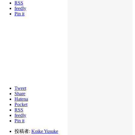
RSS
feedly
Pin it
Tweet
Share
Hatena
Pocket
RSS
feedly
Pin it
投稿者:
Koike Yusuke