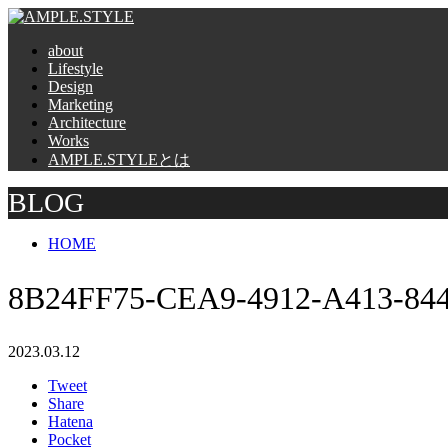
about
Lifestyle
Design
Marketing
Architecture
Works
AMPLE.STYLEとは
BLOG
HOME
8B24FF75-CEA9-4912-A413-8
2023.03.12
Tweet
Share
Hatena
Pocket