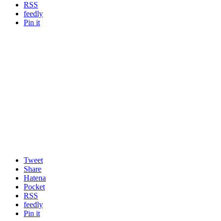
RSS
feedly
Pin it
Tweet
Share
Hatena
Pocket
RSS
feedly
Pin it