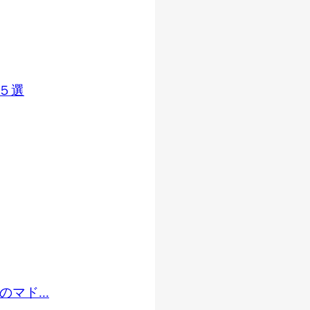
５選
マド...