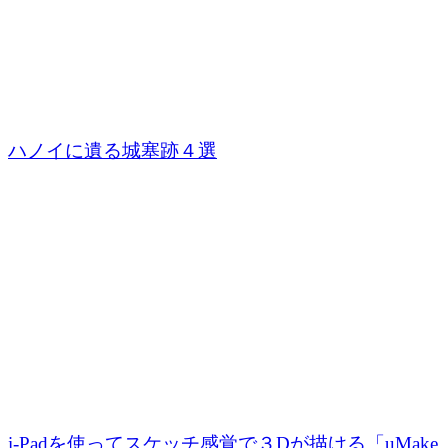
ハノイに遺る城塞跡４選
i-Padを使ってスケッチ感覚で３Dが描ける「uMake..