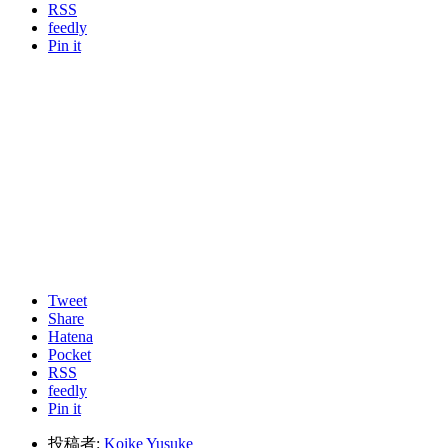
RSS
feedly
Pin it
Tweet
Share
Hatena
Pocket
RSS
feedly
Pin it
投稿者:
Koike Yusuke