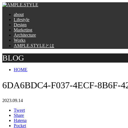
about
Lifestyle
Design
Marketing
Architecture
Works
AMPLE.STYLEとは
BLOG
HOME
6DA6BDC4-F037-4ECF-8B6F-4
2023.09.14
Tweet
Share
Hatena
Pocket