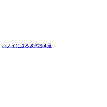
ハノイに遺る城塞跡４選