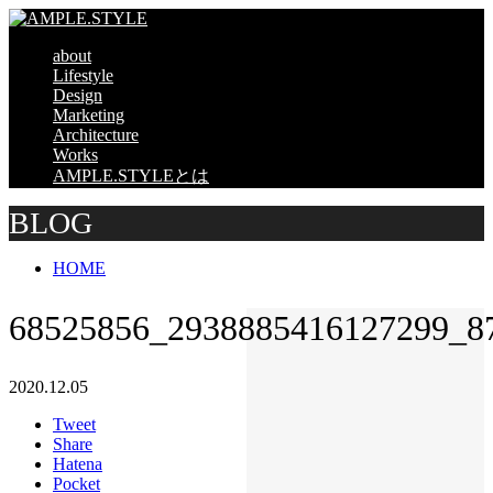
about
Lifestyle
Design
Marketing
Architecture
Works
AMPLE.STYLEとは
BLOG
HOME
68525856_2938885416127299_8
2020.12.05
Tweet
Share
Hatena
Pocket