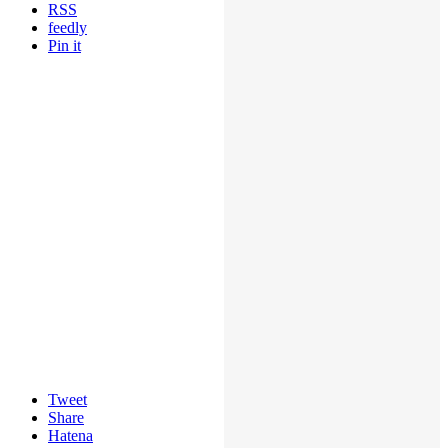
RSS
feedly
Pin it
Tweet
Share
Hatena