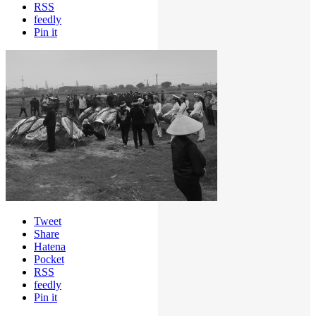
RSS
feedly
Pin it
Tweet
Share
Hatena
Pocket
RSS
feedly
Pin it