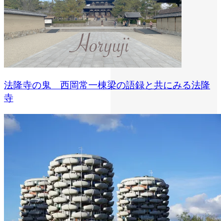
法隆寺の鬼 西岡常一棟梁の語録と共にみる法隆
寺