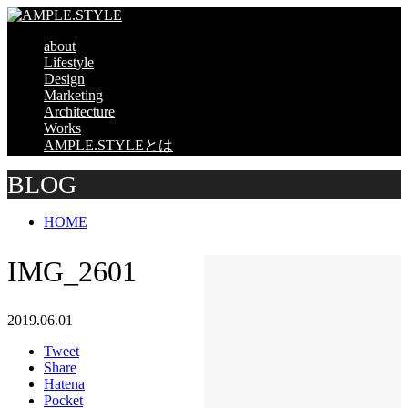
about
Lifestyle
Design
Marketing
Architecture
Works
AMPLE.STYLEとは
BLOG
HOME
IMG_2601
2019.06.01
Tweet
Share
Hatena
Pocket