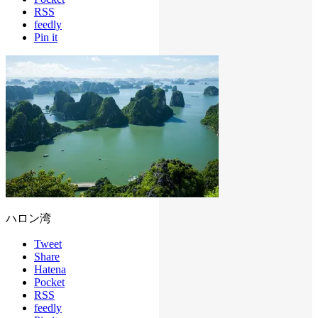
RSS
feedly
Pin it
ハロン湾
Tweet
Share
Hatena
Pocket
RSS
feedly