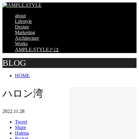
about
Lifestyle
Design
Marketing
Architecture
Works
AMPLE.STYLEとは
BLOG
HOME
ハロン湾
2022.11.28
Tweet
Share
Hatena
Pocket