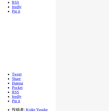
RSS
feedly
Pin it
Tweet
Share
Hatena
Pocket
RSS
feedly
Pin it
投稿者:
Koike Yusuke