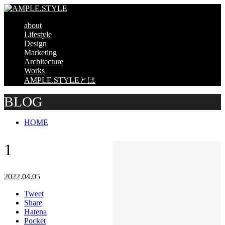
about
Lifestyle
Design
Marketing
Architecture
Works
AMPLE.STYLEとは
BLOG
HOME
1
2022.04.05
Tweet
Share
Hatena
Pocket