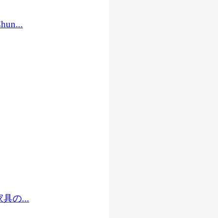
...
の...