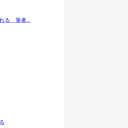
る 筆者...
る