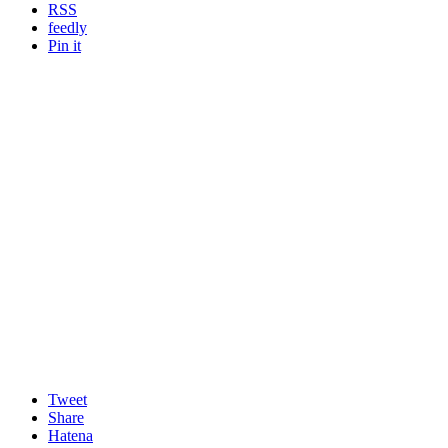
RSS
feedly
Pin it
Tweet
Share
Hatena