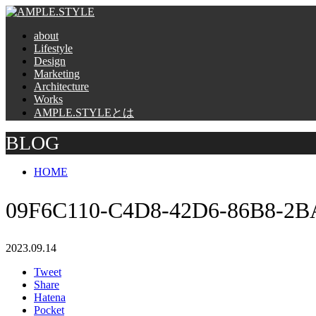
about
Lifestyle
Design
Marketing
Architecture
Works
AMPLE.STYLEとは
BLOG
HOME
09F6C110-C4D8-42D6-86B8-2
2023.09.14
Tweet
Share
Hatena
Pocket