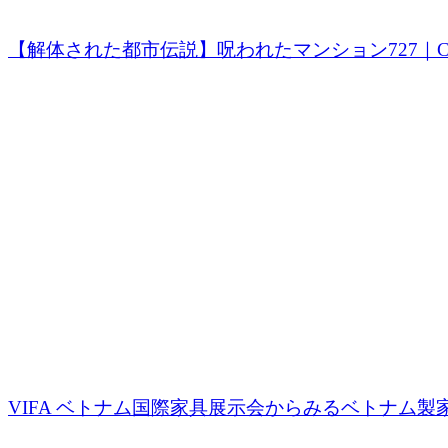
【解体された都市伝説】呪われたマンション727｜Chun
VIFA ベトナム国際家具展示会からみるベトナム製家具