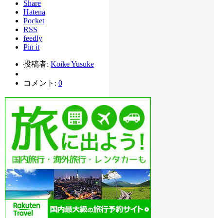
Share
Hatena
Pocket
RSS
feedly
Pin it
投稿者:
Koike Yusuke
コメント:
0