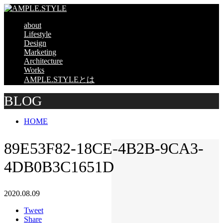
about
Lifestyle
Design
Marketing
Architecture
Works
AMPLE.STYLEとは
BLOG
HOME
89E53F82-18CE-4B2B-9CA3-
4DB0B3C1651D
2020.08.09
Tweet
Share