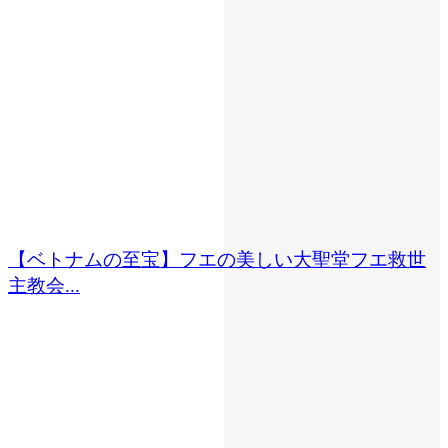
【ベトナムの至宝】フエの美しい大聖堂フエ救世
主教会...