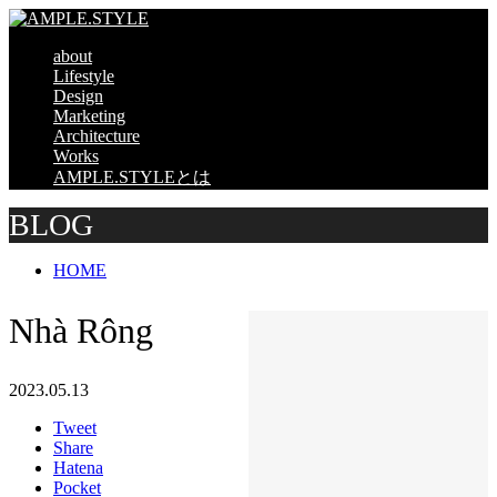
about
Lifestyle
Design
Marketing
Architecture
Works
AMPLE.STYLEとは
BLOG
HOME
Nhà Rông
2023.05.13
Tweet
Share
Hatena
Pocket