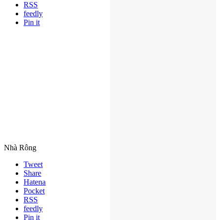
RSS
feedly
Pin it
Nhà Rông
Tweet
Share
Hatena
Pocket
RSS
feedly
Pin it