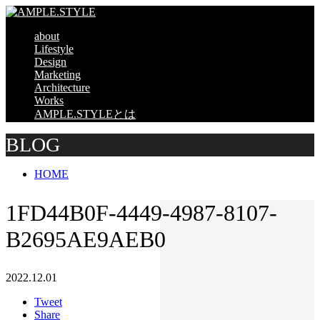
about
Lifestyle
Design
Marketing
Architecture
Works
AMPLE.STYLEとは
BLOG
HOME
1FD44B0F-4449-4987-8107-
B2695AE9AEB0
2022.12.01
Tweet
Share