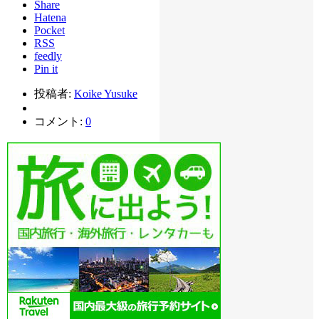
Share
Hatena
Pocket
RSS
feedly
Pin it
投稿者:
Koike Yusuke
コメント:
0