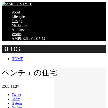
about
Lifestyle
Design
Marketing
Architecture
Works
AMPLE.STYLEとは
BLOG
HOME
ベンチェの住宅
2022.11.27
Tweet
Share
Hatena
Pocket