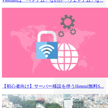
Vietnamは「ベトナム」なのか「ヴェトナム」な...
【初心者向け】サーバー移設を伴うHeteml無料S...