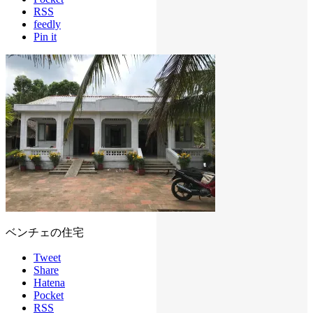
RSS
feedly
Pin it
ベンチェの住宅
Tweet
Share
Hatena
Pocket
RSS