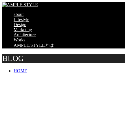
about
Lifestyle
Design
Marketing
Architecture
Works
AMPLE.STYLEとは
BLOG
HOME